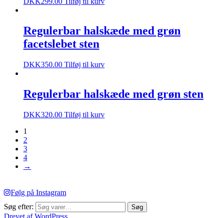
DKK
299.00
Tilføj til kurv
Regulerbar halskæde med grøn
facetslebet sten
DKK
350.00
Tilføj til kurv
Regulerbar halskæde med grøn sten
DKK
320.00
Tilføj til kurv
1
2
3
4
→
Følg på Instagram
Søg efter:
Søg
Drevet af WordPress