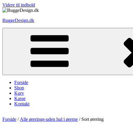
Videre til indhold
BuggeDesign.dk
Forside
Shop
Kurv
Kasse
Kontakt
Forside
/
Alle øreringe-uden hul i ørerne
/ Sort ørering