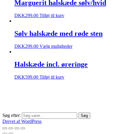
Marguerit halskæde sølv/hvid
DKK
299.00
Tilføj til kurv
Sølv halskæde med røde sten
DKK
299.00
Vælg muligheder
Halskæde incl. øreringe
DKK
599.00
Tilføj til kurv
Søg efter:
Søg
Drevet af WordPress