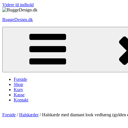
Videre til indhold
BuggeDesign.dk
Forside
Shop
Kurv
Kasse
Kontakt
Forside
/
Halskæder
/ Halskæde med diamant look vedhæng (gylden el