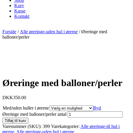
Shop
Kurv
Kasse
Kontakt
Forside
/
Alle øreringe-uden hul i ørerne
/ Øreringe med
balloner/perler
Øreringe med balloner/perler
DKK
350.00
Med/uden huller i ørerne
Ryd
Øreringe med balloner/perler antal
Tilføj til kurv
Varenummer (SKU):
399
Varekategorier:
Alle øreringe-til hul i
ørerne
,
Alle øreringe-uden hul i ørerne