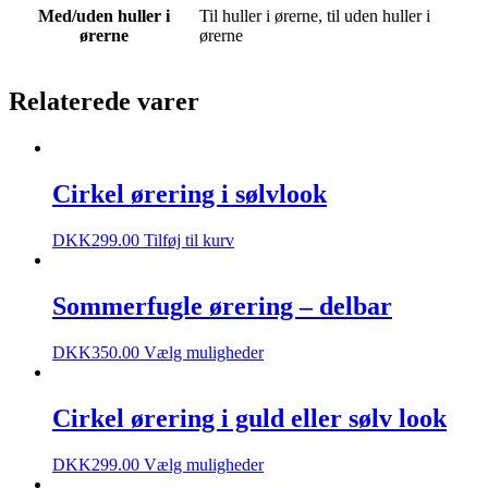
Med/uden huller i
Til huller i ørerne, til uden huller i
ørerne
ørerne
Relaterede varer
Cirkel ørering i sølvlook
DKK
299.00
Tilføj til kurv
Sommerfugle ørering – delbar
DKK
350.00
Vælg muligheder
Cirkel ørering i guld eller sølv look
DKK
299.00
Vælg muligheder